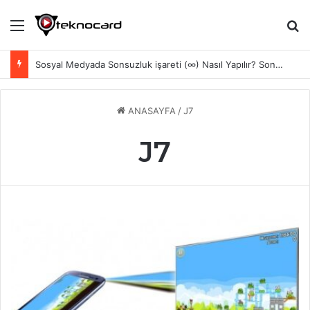
Menü
Ar
Sosyal Medyada Sonsuzluk işareti (∞) Nasıl Yapılır? Sonsuzluk Emojisi Kopyala
ANASAYFA
/
J7
J7