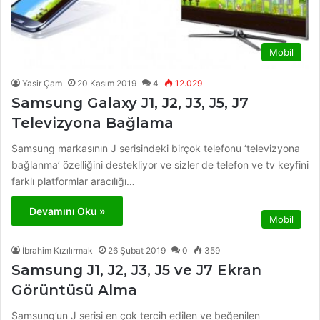
Mobil
Yasir Çam
20 Kasım 2019
4
12.029
Samsung Galaxy J1, J2, J3, J5, J7
Televizyona Bağlama
Samsung markasının J serisindeki birçok telefonu ‘televizyona
bağlanma’ özelliğini destekliyor ve sizler de telefon ve tv keyfini
farklı platformlar aracılığı…
Devamını Oku »
Mobil
İbrahim Kızılırmak
26 Şubat 2019
0
359
Samsung J1, J2, J3, J5 ve J7 Ekran
Görüntüsü Alma
Samsung’un J serisi en çok tercih edilen ve beğenilen