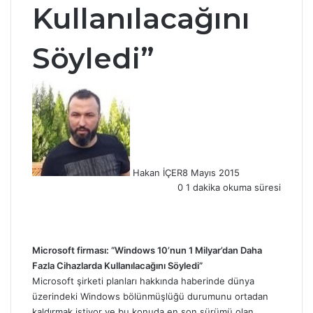
Kullanılacağını
Söyledi”
Hakan İÇER
8 Mayıs 2015
0
1 dakika okuma süresi
Facebook
X
LinkedIn
Tumblr
Pinterest
Reddit
WhatsApp
Microsoft firması: “Windows 10’nun 1 Milyar’dan Daha
Fazla Cihazlarda Kullanılacağını Söyledi”
Microsoft şirketi planları hakkında haberinde dünya
üzerindeki Windows bölünmüşlüğü durumunu ortadan
kaldırmak istiyor ve bu konuda en son sürümü olan