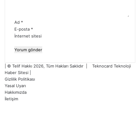
Ad
*
E-posta
*
İnternet sitesi
| © Telif Hakkı 2026, Tüm Hakları Saklıdır |
Teknocard Teknoloji
Haber Sitesi
|
Gizlilik Politikası
Yasal Uyarı
Hakkımızda
İletişim
Facebook
X
YouTube
Instagram
Facebook
X
WhatsApp
Telegram
Başa