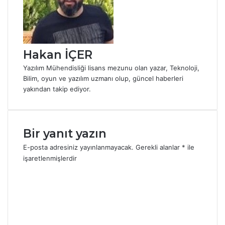
Hakan İÇER
Yazılım Mühendisliği lisans mezunu olan yazar, Teknoloji,
Bilim, oyun ve yazılım uzmanı olup, güncel haberleri
yakından takip ediyor.
Bir yanıt yazın
E-posta adresiniz yayınlanmayacak.
Gerekli alanlar
*
ile
işaretlenmişlerdir
Y
o
r
u
m
*