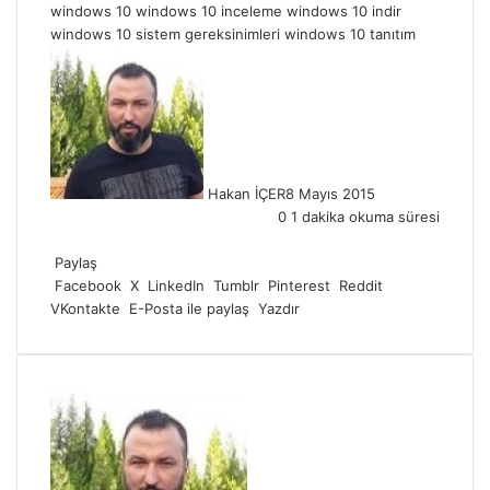
windows 10
windows 10 inceleme
windows 10 indir
windows 10 sistem gereksinimleri
windows 10 tanıtım
Hakan İÇER
8 Mayıs 2015
0
1 dakika okuma süresi
Facebook
X
LinkedIn
Tumblr
Pinterest
Reddit
WhatsApp
Paylaş
Facebook
X
LinkedIn
Tumblr
Pinterest
Reddit
VKontakte
E-Posta ile paylaş
Yazdır