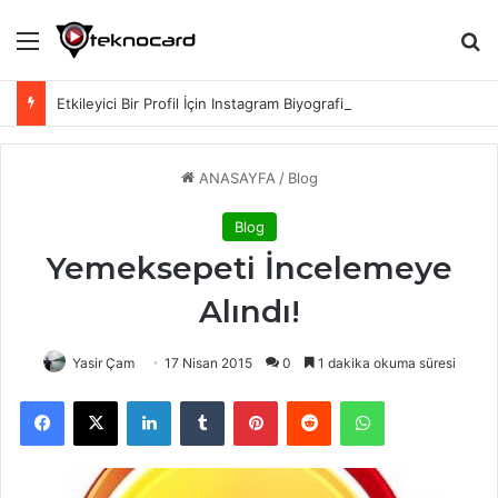
Menü
Ar
Etkileyici Bir Profil İçin Instagram Biyografi Sözleri
ANASAYFA
/
Blog
Blog
Yemeksepeti İncelemeye
Alındı!
Yasir Çam
17 Nisan 2015
0
1 dakika okuma süresi
Facebook
X
LinkedIn
Tumblr
Pinterest
Reddit
WhatsApp