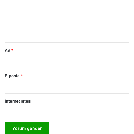
r
u
m
*
Ad
*
E-posta
*
İnternet sitesi