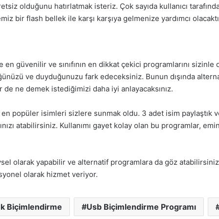
tsiz olduğunu hatırlatmak isteriz. Çok sayıda kullanıcı tarafınd
iz bir flash bellek ile karşı karşıya gelmenize yardımcı olacaktı
de en güvenilir ve sınıfının en dikkat çekici programlarını sizinl
ünüzü ve duyduğunuzu fark edeceksiniz. Bunun dışında alternati
r de ne demek istediğimizi daha iyi anlayacaksınız.
n popüler isimleri sizlere sunmak oldu. 3 adet isim paylaştık ve
ınızı atabilirsiniz. Kullanımı gayet kolay olan bu programlar, em
el olarak yapabilir ve alternatif programlara da göz atabilirsin
esyonel olarak hizmet veriyor.
ek Biçimlendirme
Usb Biçimlendirme Programı