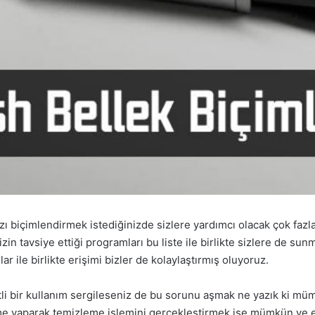
nızı biçimlendirmek istediğinizde sizlere yardımcı olacak çok faz
mizin tavsiye ettiği programları bu liste ile birlikte sizlere de sun
ar ile birlikte erişimi bizler de kolaylaştırmış oluyoruz.
li bir kullanım sergileseniz de bu sorunu aşmak ne yazık ki müm
irme yaparak temizleme işlemini gerçekleştirmek ise mümkün ve e