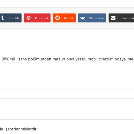
Tumblr
Pinterest
Reddit
VKontakte
E-Posta il
eri Bölümü lisans bölümünden mezun olan yazar; mobil cihazlar, sosyal medy
le işaretlenmişlerdir