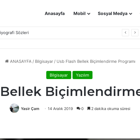
Anasayfa
Mobil
Sosyal Medya
Biyografi Sözleri
ANASAYFA
/
Bilgisayar
/
Usb Flash Bellek Biçimlendirme Programı
Bilgisayar
Yazılım
 Bellek Biçimlendirm
Yasir Çam
14 Aralık 2019
0
2 dakika okuma süresi