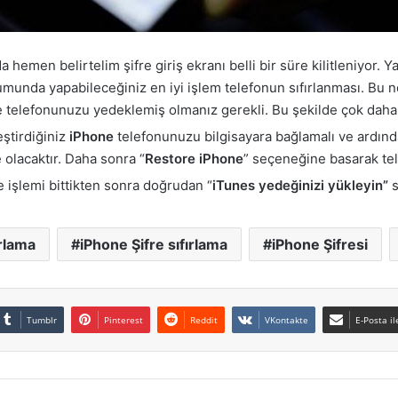
emen belirtelim şifre giriş ekranı belli bir süre kilitleniyor. Yan
munda yapabileceğiniz en iyi işlem telefonun sıfırlanması. Bu n
telefonunuzu yedeklemiş olmanız gerekli. Bu şekilde çok daha b
eştirdiğiniz
iPhone
telefonunuzu bilgisayara bağlamalı ve ardın
olacaktır. Daha sonra “
Restore iPhone
” seçeneğine basarak tel
 işlemi bittikten sonra doğrudan “
iTunes yedeğinizi yükleyin”
s
ırlama
iPhone Şifre sıfırlama
iPhone Şifresi
Tumblr
Pinterest
Reddit
VKontakte
E-Posta il