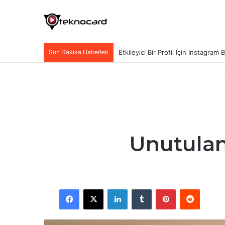
Son Dakika Haberleri
Etkileyici Bir Profil İçin Instagram 
Unutulan 
Facebook
X
LinkedIn
Tumblr
Pinterest
Reddit