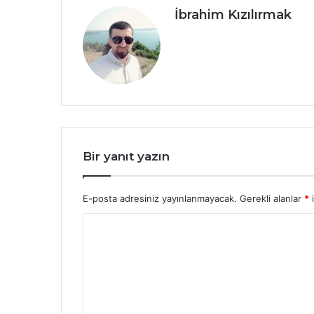
İbrahim Kızılırmak
Bir yanıt yazın
E-posta adresiniz yayınlanmayacak.
Gerekli alanlar
*
i
Y
o
r
u
m