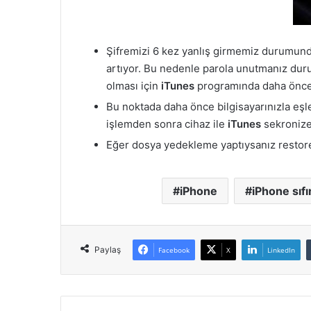
Şifremizi 6 kez yanlış girmemiz durumunda h
artıyor. Bu nedenle parola unutmanız duru
olması için
iTunes
programında daha önce 
Bu noktada daha önce bilgisayarınızla eşl
işlemden sonra cihaz ile
iTunes
sekronize 
Eğer dosya yedekleme yaptıysanız restore
iPhone
iPhone sıf
Paylaş
Facebook
X
LinkedIn