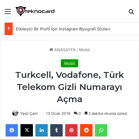
Menü
Ar
Etkileyici Bir Profil İçin Instagram Biyografi Sözleri
ANASAYFA
/
Mobil
Mobil
Turkcell, Vodafone, Türk
Telekom Gizli Numarayı
Açma
Yasir Çam
13 Ocak 2019
0
2 dakika okuma süresi
Facebook
X
LinkedIn
Tumblr
Pinterest
Reddit
WhatsApp