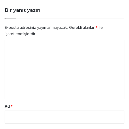
Bir yanıt yazın
E-posta adresiniz yayınlanmayacak.
Gerekli alanlar
*
ile
işaretlenmişlerdir
Y
o
r
u
m
*
Ad
*