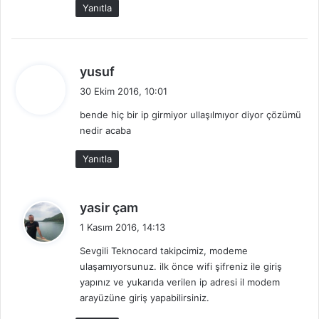
Yanıtla
i
:
d
yusuf
e
30 Ekim 2016, 10:01
d
bende hiç bir ip girmiyor ullaşılmıyor diyor çözümü
i
nedir acaba
k
i
Yanıtla
:
d
yasir çam
e
1 Kasım 2016, 14:13
d
Sevgili Teknocard takipcimiz, modeme
i
ulaşamıyorsunuz. ilk önce wifi şifreniz ile giriş
k
yapınız ve yukarıda verilen ip adresi il modem
i
arayüzüne giriş yapabilirsiniz.
: