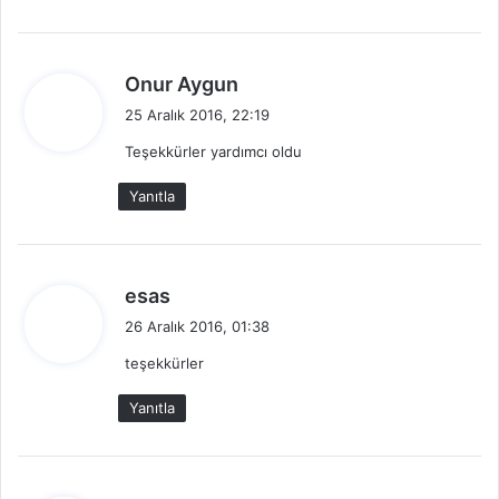
d
Onur Aygun
e
25 Aralık 2016, 22:19
d
Teşekkürler yardımcı oldu
i
k
Yanıtla
i
:
d
esas
e
26 Aralık 2016, 01:38
d
teşekkürler
i
k
Yanıtla
i
: