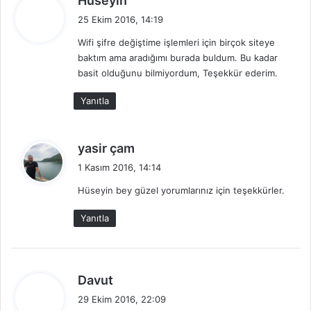
Hüseyin
e
25 Ekim 2016, 14:19
d
Wifi şifre değiştime işlemleri için birçok siteye
i
baktım ama aradığımı burada buldum. Bu kadar
k
basit olduğunu bilmiyordum, Teşekkür ederim.
i
:
Yanıtla
d
yasir çam
e
1 Kasım 2016, 14:14
d
Hüseyin bey güzel yorumlarınız için teşekkürler.
i
k
Yanıtla
i
:
d
Davut
e
29 Ekim 2016, 22:09
d