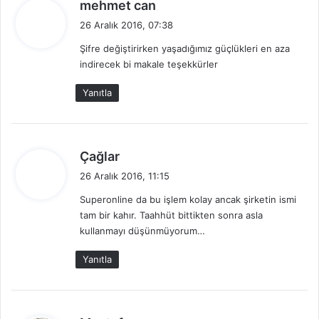
d
mehmet can
e
26 Aralık 2016, 07:38
d
Şifre değiştirirken yaşadığımız güçlükleri en aza
i
indirecek bi makale teşekkürler
k
i
Yanıtla
:
d
Çağlar
e
26 Aralık 2016, 11:15
d
Superonline da bu işlem kolay ancak şirketin ismi
i
tam bir kahır. Taahhüt bittikten sonra asla
k
kullanmayı düşünmüyorum…
i
:
Yanıtla