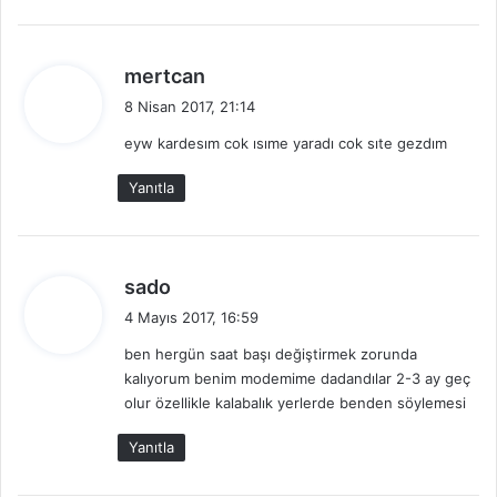
d
mertcan
e
8 Nisan 2017, 21:14
d
eyw kardesım cok ısıme yaradı cok sıte gezdım
i
k
Yanıtla
i
:
d
sado
e
4 Mayıs 2017, 16:59
d
ben hergün saat başı değiştirmek zorunda
i
kalıyorum benim modemime dadandılar 2-3 ay geç
k
olur özellikle kalabalık yerlerde benden söylemesi
i
:
Yanıtla