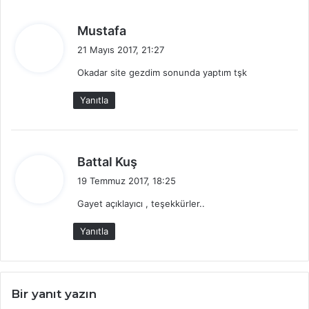
d
Mustafa
e
21 Mayıs 2017, 21:27
d
Okadar site gezdim sonunda yaptım tşk
i
k
Yanıtla
i
:
d
Battal Kuş
e
19 Temmuz 2017, 18:25
d
Gayet açıklayıcı , teşekkürler..
i
k
Yanıtla
i
:
Bir yanıt yazın