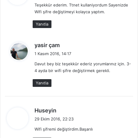
Teşekkür ederim. Ttnet kullaniyordum Sayenizde
i
Wifi şifre değiştimeyi kolayca yaptım.
k
i
Yanıtla
:
d
yasir çam
e
1 Kasım 2016, 14:17
d
Davut bey biz teşekkür ederiz yorumlarınız için. 3-
i
4 ayda bir wifi şifre değiştirmek gerekli.
k
i
Yanıtla
:
d
Huseyin
e
29 Ekim 2016, 22:23
d
Wifi şifremi değiştirdim.Başarılı
i
k