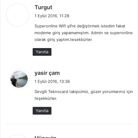
d
Turgut
e
1 Eylül 2016, 11:28
d
Superonline Wifi şifre değiştirmek istedim fakat
i
modeme giriş yapamamıştım. Admin ve superonline
k
olarak giriş yaptım.tesekkürler
i
:
Yanıtla
d
yasir çam
e
1 Eylül 2016, 13:36
d
Sevgili Teknocard takipcimiz, güzel yorumlarınız için
i
teşekkürler.
k
i
Yanıtla
:
d