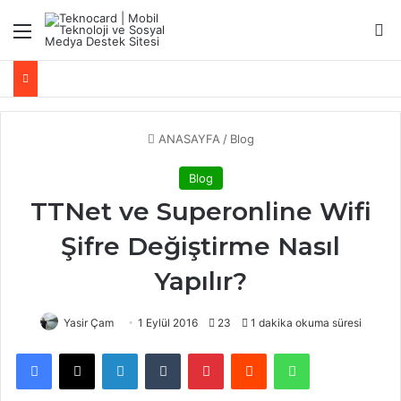
Menü
Ar
ANASAYFA
/
Blog
Blog
TTNet ve Superonline Wifi
Şifre Değiştirme Nasıl
Yapılır?
Yasir Çam
1 Eylül 2016
23
1 dakika okuma süresi
Facebook
X
LinkedIn
Tumblr
Pinterest
Reddit
WhatsApp