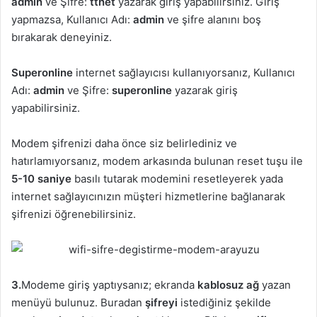
admin
ve Şifre:
ttnet
yazarak giriş yapabilirsiniz. Giriş
yapmazsa, Kullanıcı Adı:
admin
ve şifre alanını boş
bırakarak deneyiniz.
Superonline
internet sağlayıcısı kullanıyorsanız, Kullanıcı
Adı:
admin
ve Şifre:
superonline
yazarak giriş
yapabilirsiniz.
Modem şifrenizi daha önce siz belirlediniz ve
hatırlamıyorsanız, modem arkasında bulunan reset tuşu ile
5-10 saniye
basılı tutarak modemini resetleyerek yada
internet sağlayıcınızın müşteri hizmetlerine bağlanarak
şifrenizi öğrenebilirsiniz.
3.
Modeme giriş yaptıysanız; ekranda
kablosuz ağ
yazan
menüyü bulunuz. Buradan
şifreyi
istediğiniz şekilde