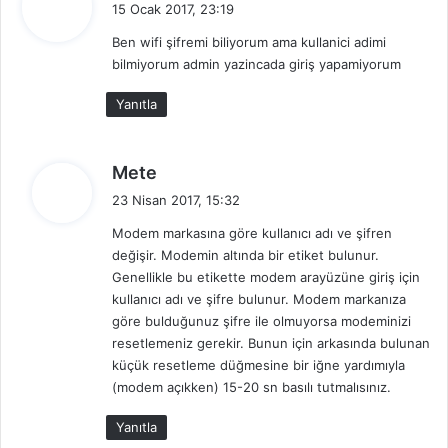
15 Ocak 2017, 23:19
d
Ben wifi şifremi biliyorum ama kullanici adimi
i
bilmiyorum admin yazincada giriş yapamiyorum
k
i
Yanıtla
:
d
Mete
e
23 Nisan 2017, 15:32
d
Modem markasına göre kullanıcı adı ve şifren
i
değişir. Modemin altında bir etiket bulunur.
k
Genellikle bu etikette modem arayüzüne giriş için
i
kullanıcı adı ve şifre bulunur. Modem markanıza
:
göre bulduğunuz şifre ile olmuyorsa modeminizi
resetlemeniz gerekir. Bunun için arkasında bulunan
küçük resetleme düğmesine bir iğne yardımıyla
(modem açıkken) 15-20 sn basılı tutmalısınız.
Yanıtla