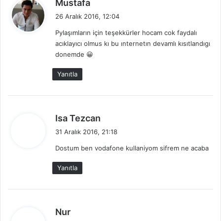
d
Mustafa
e
26 Aralık 2016, 12:04
d
Pylaşımların için teşekkürler hocam cok faydalı
i
acıklayıcı olmus kı bu ınternetın devamlı kısıtlandıgı
k
donemde 😀
i
:
Yanıtla
d
Isa Tezcan
e
31 Aralık 2016, 21:18
d
Dostum ben vodafone kullaniyom sifrem ne acaba
i
k
Yanıtla
i
:
d
Nur
e