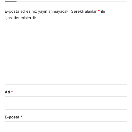
E-posta adresiniz yayınlanmayacak.
Gerekli alanlar
*
ile
işaretlenmişlerdir
Y
o
r
u
m
*
Ad
*
E-posta
*