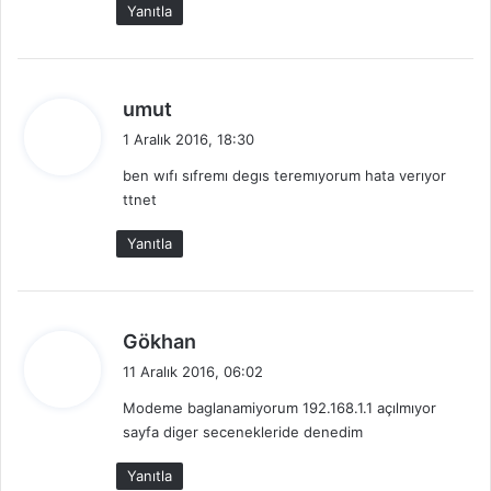
Yanıtla
d
umut
e
1 Aralık 2016, 18:30
d
ben wıfı sıfremı degıs teremıyorum hata verıyor
i
ttnet
k
i
Yanıtla
:
d
Gökhan
e
11 Aralık 2016, 06:02
d
Modeme baglanamiyorum 192.168.1.1 açılmıyor
i
sayfa diger secenekleride denedim
k
i
Yanıtla
: