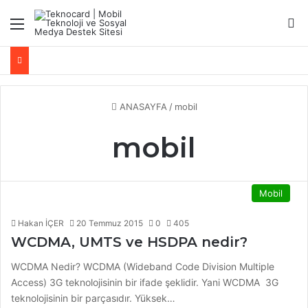
Menü
Ar
ANASAYFA
/
mobil
mobil
Mobil
Hakan İÇER
20 Temmuz 2015
0
405
WCDMA, UMTS ve HSDPA nedir?
WCDMA Nedir? WCDMA (Wideband Code Division Multiple
Access) 3G teknolojisinin bir ifade şeklidir. Yani WCDMA 3G
teknolojisinin bir parçasıdır. Yüksek…