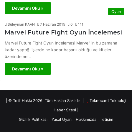
Devamını Oku »
Oyun
Süleyman KAAN
7 Haziran 2015
0
111
Marvel Future Fight Oyun İncelemesi
Marvel Future Fight Oyun İncelemesi Marvel’ in bu zamana
kadar yaptığı işlerde ne kadar başarılı olduğu ve kitleler
üzerinde ne…
Devamını Oku »
| © Telif Hakkı 2026, Tüm Hakları Saklıdır |
Teknocard Teknoloji
Haber Sitesi
|
Gizlilik Politikası
Yasal Uyarı
Hakkımızda
İletişim