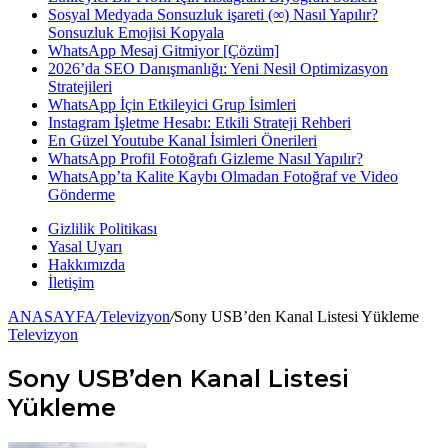
Sosyal Medyada Sonsuzluk işareti (∞) Nasıl Yapılır?
Sonsuzluk Emojisi Kopyala
...
WhatsApp Mesaj Gitmiyor [Çözüm]
2026’da SEO Danışmanlığı: Yeni Nesil Optimizasyon
Stratejileri
WhatsApp İçin Etkileyici Grup İsimleri
Instagram İşletme Hesabı: Etkili Strateji Rehberi
En Güzel Youtube Kanal İsimleri Önerileri
WhatsApp Profil Fotoğrafı Gizleme Nasıl Yapılır?
WhatsApp’ta Kalite Kaybı Olmadan Fotoğraf ve Video
Gönderme
Gizlilik Politikası
Yasal Uyarı
Hakkımızda
İletişim
ANASAYFA
/
Televizyon
/
Sony USB’den Kanal Listesi Yükleme
Televizyon
Sony USB’den Kanal Listesi
Yükleme