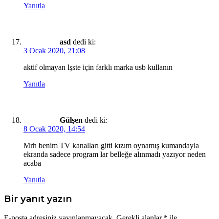
Yanıtla
asd
dedi ki:
3 Ocak 2020, 21:08
aktif olmayan lşste için farklı marka usb kullanın
Yanıtla
Gülşen
dedi ki:
8 Ocak 2020, 14:54
Mrh benim TV kanalları gitti kızım oynamış kumandayla
ekranda sadece program lar belleğe alınmadı yazıyor neden
acaba
Yanıtla
Bir yanıt yazın
E-posta adresiniz yayınlanmayacak.
Gerekli alanlar
*
ile