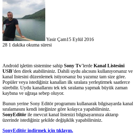
Yasir Çam
15 Eylül 2016
28
1 dakika okuma süresi
Facebook
X
LinkedIn
Tumblr
Pinterest
Reddit
WhatsApp
Android işletim sistemine sahip
Sony Tv
’lerde
Kanal Listesini
USB
’den direk atabilirsiniz. Dahili uydu alıcısını kullanıyorsanız ve
kanal listesini düzenlemek istiyorsanız bu yazımız tam size göre.
Popüler veya istediğiniz kanalları ilk sıralara yerleştirmek saatlerce
sürebilir. Uydu kanallarını tek tek sıralama yapmak büyük zaman
kaybına ve uğraşa sebep oluyor.
Bunun yerine Sony Editör programını kullanarak bilgisayarda kanal
sıralamasını kendi isteğinize göre kolayca yapabilirsiniz.
SonyEditör
ile mevcut kanal listenizi bilgisayarınıza aktarıp
üzerinde istediğiniz şekilde değişiklik yapabilirsiniz.
SonyEditör indirmek için tıklayın.