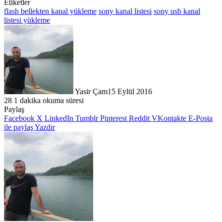
Etiketler
flash bellekten kanal yükleme
sony kanal listesi
sony usb kanal
listesi yükleme
Yasir Çam
15 Eylül 2016
28
1 dakika okuma süresi
Facebook
X
LinkedIn
Tumblr
Pinterest
Reddit
WhatsApp
Paylaş
Facebook
X
LinkedIn
Tumblr
Pinterest
Reddit
VKontakte
E-Posta
ile paylaş
Yazdır