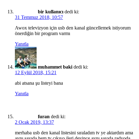
bir kullanıcı
dedi ki:
31 Temmuz 2018, 10:57
Awox televizyon için usb den kanal güncellemek istiyorum
önerdiğin bir program varmı
Yanıtla
muhammet baki
dedi ki:
12 Eylül 2018, 15:21
abi atsana şu listeyi bana
Yanıtla
furan
dedi ki:
2 Ocak 2019, 13:37
merhaba usb den kanal listesini sıraladım tv ye aktardım ama
aynı sayıda hem tv cıkıyo ileri deyince aynı sayıda radyoda