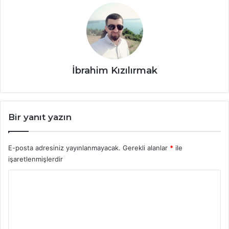
İbrahim Kızılırmak
Bir yanıt yazın
E-posta adresiniz yayınlanmayacak.
Gerekli alanlar
*
ile
işaretlenmişlerdir
Y
o
r
u