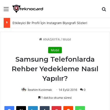
Menü
Ar
Etkileyici Bir Profil İçin Instagram Biyografi Sözleri
ANASAYFA
/
Mobil
Mobil
Samsung Telefonlarda
Rehber Yedekleme Nasıl
Yapılır?
İbrahim Kızılırmak
14 Eylül 2016
0
1 dakika okuma süresi
Facebook
X
LinkedIn
Tumblr
Pinterest
Reddit
WhatsApp