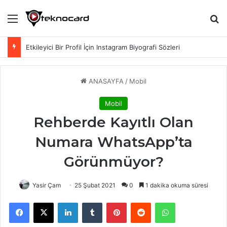
Menü
Ar
Etkileyici Bir Profil İçin Instagram Biyografi Sözleri
ANASAYFA
/
Mobil
Mobil
Rehberde Kayıtlı Olan
Numara WhatsApp’ta
Görünmüyor?
Yasir Çam
25 Şubat 2021
0
1 dakika okuma süresi
Facebook
X
LinkedIn
Tumblr
Pinterest
Reddit
WhatsApp