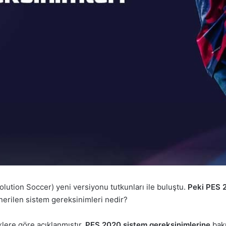
ution Soccer) yeni versiyonu tutkunları ile buluştu.
Peki PES 2
nerilen sistem gereksinimleri nedir?
iklere göre açıklanmıştır.
PES 2020 sistem gereksinimlerine
bakı