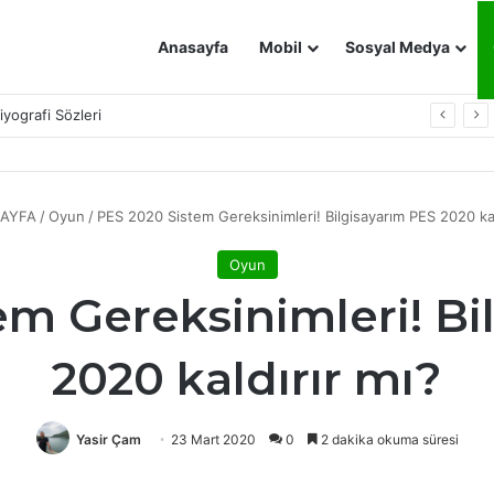
Anasayfa
Mobil
Sosyal Medya
Biyografi Sözleri
AYFA
/
Oyun
/
PES 2020 Sistem Gereksinimleri! Bilgisayarım PES 2020 kal
Oyun
em Gereksinimleri! Bi
2020 kaldırır mı?
Yasir Çam
23 Mart 2020
0
2 dakika okuma süresi