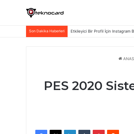
Son Dakika Haberleri
Etkileyici Bir Profil İçin Instagram 
ANAS
PES 2020 Sist
Facebook
X
LinkedIn
Tumblr
Pinterest
Reddit