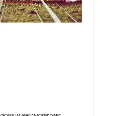
ndırması ise aşağıda açıklanmıştır: