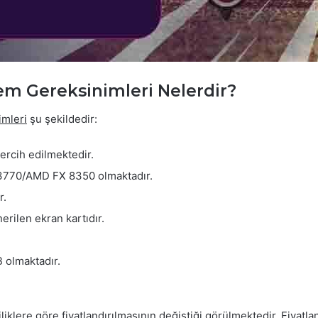
tem Gereksinimleri Nelerdir?
imleri
şu şekildedir:
ercih edilmektedir.
i7-3770/AMD FX 8350 olmaktadır.
r.
ilen ekran kartıdır.
 olmaktadır.
liklere göre fiyatlandırılmasının değiştiği görülmektedir. Fiyatla