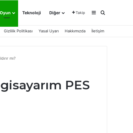
Kenar Bölmesi
Arama yap ..
Oyun
Teknoloji
Diğer
Takip
Gizlilik Politikası
Yasal Uyarı
Hakkımızda
İletişim
dırır mı?
lgisayarım PES