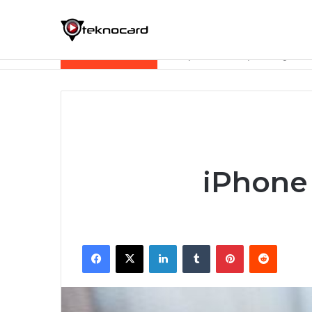
Son Dakika Haberleri
Etkileyici Bir Profil İçin Instagram 
iPhone 
Facebook
X
LinkedIn
Tumblr
Pinterest
Reddit