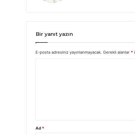
Bir yanıt yazın
E-posta adresiniz yayınlanmayacak.
Gerekli alanlar
*
i
Y
o
r
u
m
*
Ad
*