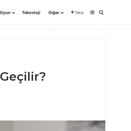
Kenar Bölmesi
Arama yap ..
Oyun
Teknoloji
Diğer
Takip
Gizlilik Politikası
Yasal Uyarı
Hakkımızda
İletişim
Geçilir?