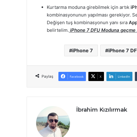
Kurtarma moduna girebilmek için artık
iP
kombinasyonunun yapılması gerekiyor. Ses
Değişen tuş kombinasyonun yanı sıra
App
belirtelim.
iPhone 7 DFU Moduna geçme s
iPhone 7
iPhone 7 D
Paylaş
Facebook
X
LinkedIn
İbrahim Kızılırmak