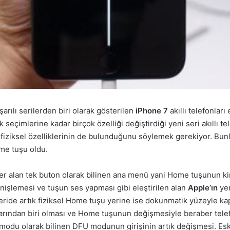
rılı serilerden biri olarak gösterilen
iPhone 7
akıllı telefonları
seçimlerine kadar birçok özelliği değiştirdiği yeni seri akıllı t
ı fiziksel özelliklerinin de bulunduğunu söylemek gerekiyor. Bunl
ome tuşu oldu.
yer alan tek buton olarak bilinen ana menü yani Home tuşunun 
nişlemesi ve tuşun ses yapması gibi eleştirilen alan
Apple’ın
yen
ride artık fiziksel Home tuşu yerine ise dokunmatik yüzeyle kapl
arından biri olması ve Home tuşunun değişmesiyle beraber telefo
 modu olarak bilinen DFU modunun girişinin artık değişmesi. Es