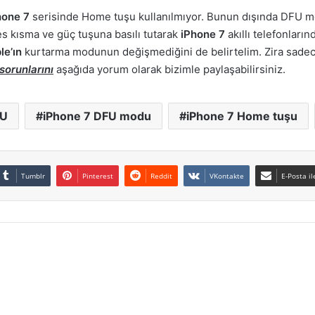
hone 7
serisinde Home tuşu kullanılmıyor. Bunun dışında DFU m
 kısma ve güç tuşuna basılı tutarak
iPhone 7
akıllı telefonlar
le’ın
kurtarma modunun değişmediğini de belirtelim. Zira sadece 
orunlarını
aşağıda yorum olarak bizimle paylaşabilirsiniz.
FU
iPhone 7 DFU modu
iPhone 7 Home tuşu
Tumblr
Pinterest
Reddit
VKontakte
E-Posta il