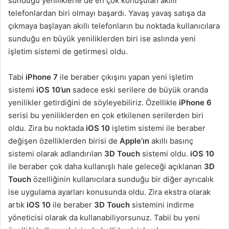
sunduğu yeniliklerle de en çok konuşulan akıllı
telefonlardan biri olmayı başardı. Yavaş yavaş satışa da
çıkmaya başlayan akıllı telefonların bu noktada kullanıcılara
sunduğu en büyük yeniliklerden biri ise aslında yeni
işletim sistemi de getirmesi oldu.
Tabi
iPhone 7
ile beraber çıkışını yapan yeni işletim
sistemi
iOS 10’un
sadece eski serilere de büyük oranda
yenilikler getirdiğini de söyleyebiliriz. Özellikle
iPhone 6
serisi bu yeniliklerden en çok etkilenen serilerden biri
oldu. Zira bu noktada
iOS 10
işletim sistemi ile beraber
değişen özelliklerden birisi de
Apple’ın
akıllı basınç
sistemi olarak adlandırılan
3D Touch
sistemi oldu.
iOS 10
ile beraber çok daha kullanışlı hale geleceği açıklanan
3D
Touch
özelliğinin kullanıcılara sunduğu bir diğer ayrıcalık
ise uygulama ayarları konusunda oldu. Zira ekstra olarak
artık
iOS 10
ile beraber
3D Touch
sistemini indirme
yöneticisi olarak da kullanabiliyorsunuz. Tabii bu yeni