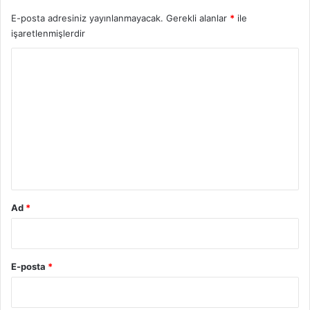
E-posta adresiniz yayınlanmayacak.
Gerekli alanlar
*
ile
işaretlenmişlerdir
Y
o
r
u
m
*
Ad
*
E-posta
*