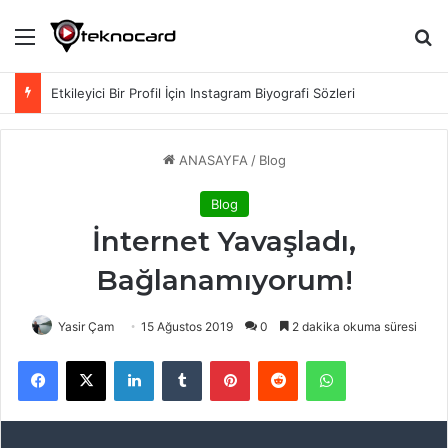
Menü
Ar
Etkileyici Bir Profil İçin Instagram Biyografi Sözleri
ANASAYFA
/
Blog
Blog
İnternet Yavaşladı,
Bağlanamıyorum!
Yasir Çam
15 Ağustos 2019
0
2 dakika okuma süresi
Facebook
X
LinkedIn
Tumblr
Pinterest
Reddit
WhatsApp