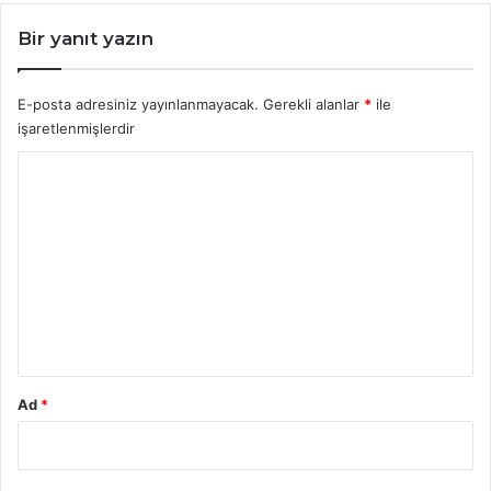
Bir yanıt yazın
E-posta adresiniz yayınlanmayacak.
Gerekli alanlar
*
ile
işaretlenmişlerdir
Y
o
r
u
m
*
Ad
*