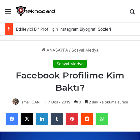
Menü
Ar
Etkileyici Bir Profil İçin Instagram Biyografi Sözleri
ANASAYFA
/
Sosyal Medya
Sosyal Medya
Facebook Profilime Kim
Baktı?
İsmail CAN
7 Ocak 2019
0
2 dakika okuma süresi
Facebook
X
LinkedIn
Tumblr
Pinterest
Reddit
WhatsApp