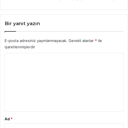
Bir yanıt yazın
E-posta adresiniz yayınlanmayacak.
Gerekli alanlar
*
ile
işaretlenmişlerdir
Y
o
r
u
m
*
Ad
*