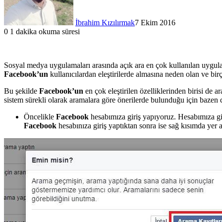
İbrahim Kızılırmak
7 Ekim 2016
0
1 dakika okuma süresi
Facebook
X
LinkedIn
Tumblr
Pinterest
Reddit
WhatsApp
Sosyal medya uygulamaları arasında açık ara en çok kullanılan uygul
Facebook’un
kullanıcılardan eleştirilerde almasına neden olan ve bir
Bu şekilde
Facebook’un
en çok eleştirilen özelliklerinden birisi de 
sistem sürekli olarak aramalara göre önerilerde bulunduğu için bazen c
Öncelikle
Facebook
hesabımıza giriş yapıyoruz. Hesabımıza gir
Facebook
hesabınıza giriş yaptıktan sonra ise sağ kısımda yer 