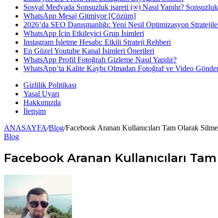
Sosyal Medyada Sonsuzluk işareti (∞) Nasıl Yapılır? Sonsuzlu
WhatsApp Mesaj Gitmiyor [Çözüm]
...
2026’da SEO Danışmanlığı: Yeni Nesil Optimizasyon Stratejile
WhatsApp İçin Etkileyici Grup İsimleri
Instagram İşletme Hesabı: Etkili Strateji Rehberi
En Güzel Youtube Kanal İsimleri Önerileri
WhatsApp Profil Fotoğrafı Gizleme Nasıl Yapılır?
WhatsApp’ta Kalite Kaybı Olmadan Fotoğraf ve Video Gönde
Gizlilik Politikası
Yasal Uyarı
Hakkımızda
İletişim
ANASAYFA
/
Blog
/
Facebook Aranan Kullanıcıları Tam Olarak Silme 
Blog
Facebook Aranan Kullanıcıları Tam O