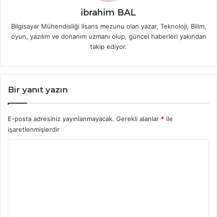
ibrahim BAL
Bilgisayar Mühendisliği lisans mezunu olan yazar, Teknoloji, Bilim,
oyun, yazılım ve donanım uzmanı olup, güncel haberleri yakından
takip ediyor.
Bir yanıt yazın
E-posta adresiniz yayınlanmayacak.
Gerekli alanlar
*
ile
işaretlenmişlerdir
Y
o
r
u
m