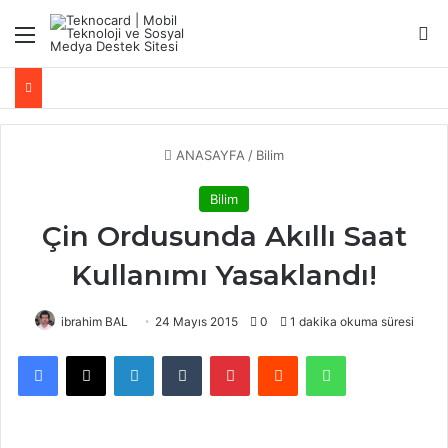
Menü
Ar
ANASAYFA
/
Bilim
Bilim
Çin Ordusunda Akıllı Saat
Kullanımı Yasaklandı!
ibrahim BAL
24 Mayıs 2015
0
1 dakika okuma süresi
Facebook
X
LinkedIn
Tumblr
Pinterest
Reddit
WhatsApp