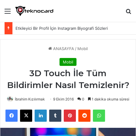
Menü
Ar
Etkileyici Bir Profil İçin Instagram Biyografi Sözleri
ANASAYFA
/
Mobil
Mobil
3D Touch İle Tüm
Bildirimler Nasıl Temizlenir?
İbrahim Kızılırmak
9 Ekim 2016
0
1 dakika okuma süresi
Facebook
X
LinkedIn
Tumblr
Pinterest
Reddit
WhatsApp