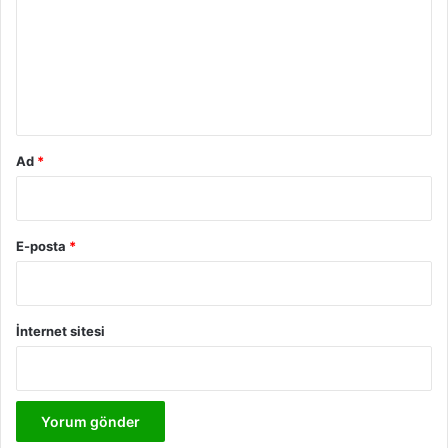
r
u
m
*
Ad
*
E-posta
*
İnternet sitesi