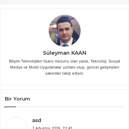
Süleyman KAAN
Bilişim Teknolojileri lisans mezunu olan yazar, Teknoloji, Sosyal
Medya ve Mobil Uygulamalar uzmanı olup, güncel gelişmeleri
yakından takip ediyor.
Bir Yorum
d
asd
e
7 Ağustos 2019, 22:41