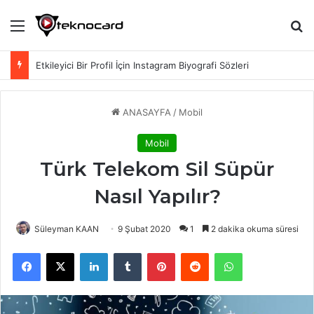
Menü
Ar
Etkileyici Bir Profil İçin Instagram Biyografi Sözleri
ANASAYFA
/
Mobil
Mobil
Türk Telekom Sil Süpür
Nasıl Yapılır?
Süleyman KAAN
9 Şubat 2020
1
2 dakika okuma süresi
Facebook
X
LinkedIn
Tumblr
Pinterest
Reddit
WhatsApp