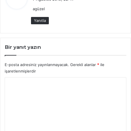
d
agüzel
i
k
Yanıtla
i
:
Bir yanıt yazın
E-posta adresiniz yayınlanmayacak.
Gerekli alanlar
*
ile
işaretlenmişlerdir
Y
o
r
u
m
*