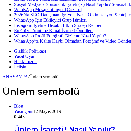
Sosyal Medyada Sonsuzluk işareti (∞) Nasıl Yapılır? Sonsuzlu
WhatsApp Mesaj Gitmiyor [Çözüm]
...
2026’da SEO Danışmanlığı: Yeni Nesil Optimizasyon Stratejile
WhatsApp İçin Etkileyici Grup İsimleri
Instagram İşletme Hesabı: Etkili Strateji Rehberi
En Güzel Youtube Kanal İsimleri Önerileri
WhatsApp Profil Fotoğrafı Gizleme Nasıl Yapılır?
WhatsApp’ta Kalite Kaybı Olmadan Fotoğraf ve Video Gönde
Gizlilik Politikası
Yasal Uyarı
Hakkımızda
İletişim
ANASAYFA
/
Ünlem sembolü
Ünlem sembolü
Blog
Yasir Çam
12 Mayıs 2019
0
443
Ünlem İşareti ! Nasıl Yapılır?