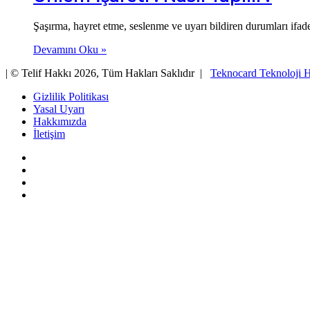
Şaşırma, hayret etme, seslenme ve uyarı bildiren durumları ifad
Devamını Oku »
| © Telif Hakkı 2026, Tüm Hakları Saklıdır |
Teknocard Teknoloji H
Gizlilik Politikası
Yasal Uyarı
Hakkımızda
İletişim
Facebook
X
YouTube
Instagram
Başa
dön
tuşu