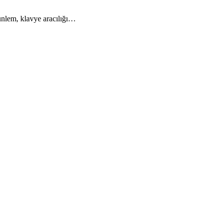
 ünlem, klavye aracılığı…