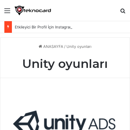
Menü
Ar
Etkileyici Bir Profil İçin Instagram Biyografi Sözleri
ANASAYFA
/
Unity oyunları
Unity oyunları