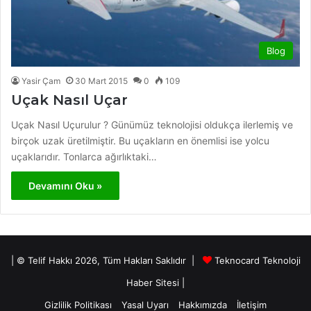
Blog
Yasir Çam
30 Mart 2015
0
109
Uçak Nasıl Uçar
Uçak Nasıl Uçurulur ? Günümüz teknolojisi oldukça ilerlemiş ve
birçok uzak üretilmiştir. Bu uçakların en önemlisi ise yolcu
uçaklarıdır. Tonlarca ağırlıktaki…
Devamını Oku »
| © Telif Hakkı 2026, Tüm Hakları Saklıdır |
Teknocard Teknoloji
Haber Sitesi
|
Gizlilik Politikası
Yasal Uyarı
Hakkımızda
İletişim