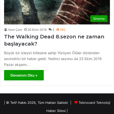
Sinema
Yasir Çam
26 Ekim 2016
2
582
The Walking Dead 8.sezon ne zaman
başlayacak?
Büyük bir izleyici kitlesine sahip Yürüyen Ölüler dizisinden
sevindirici bir haber geldi. Yedinci sezonu da 23 Ekim 2016
Pazar akşamı…
Devamını Oku »
| © Telif Hakkı 2026, Tüm Hakları Saklıdır |
Teknocard Teknoloji
Haber Sitesi
|