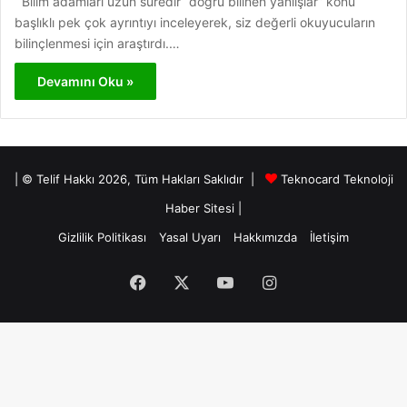
Bilim adamları uzun süredir “doğru bilinen yanlışlar” konu
başlıklı pek çok ayrıntıyı inceleyerek, siz değerli okuyucuların
bilinçlenmesi için araştırdı.…
Devamını Oku »
| © Telif Hakkı 2026, Tüm Hakları Saklıdır |
Teknocard Teknoloji
Haber Sitesi
|
Gizlilik Politikası
Yasal Uyarı
Hakkımızda
İletişim
Facebook
X
YouTube
Instagram