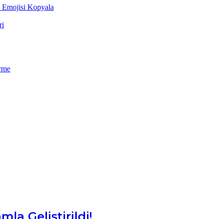
k Emojisi Kopyala
ri
rme
la Geliştirildi!