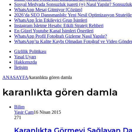
Sosyal Medyada Sonsuzluk işareti (∞) Nasıl Yapılır? Sonsuzlu
WhatsApp Mesaj Gitmiyor [Çözüm]
...
2026’da SEO Danışmanlığı: Yeni Nesil Optimizasyon Stratejile
WhatsApp İçin Etkileyici Grup İsimleri
Instagram İşletme Hesabı: Etkili Strateji Rehberi
En Güzel Youtube Kanal İsimleri Önerileri
WhatsApp Profil Fotoğrafı Gizleme Nasıl Yapılır?
WhatsApp’ta Kalite Kaybı Olmadan Fotoğraf ve Video Gönde
Gizlilik Politikası
Yasal Uyarı
Hakkımızda
İletişim
ANASAYFA
/
karanlıkta gören damla
karanlıkta gören damla
Bilim
Yasir Çam
16 Nisan 2015
271
Karanlıkta Görmeyi Sağlayan Dam