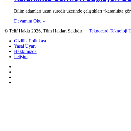
Bilim adamları uzun süredir üzerinde çalıştıkları “karanlıkta g
Devamını Oku »
| © Telif Hakkı 2026, Tüm Hakları Saklıdır |
Teknocard Teknoloji H
Gizlilik Politikası
Yasal Uyarı
Hakkımızda
İletişim
Facebook
X
YouTube
Instagram
Başa
dön
tuşu