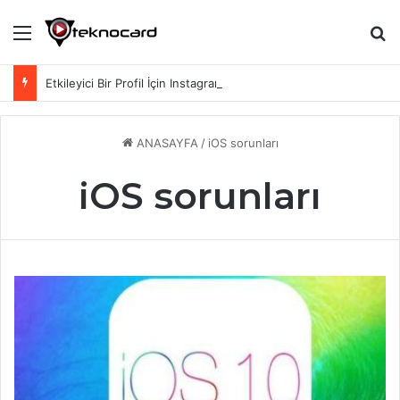
Menü
Ar
Etkileyici Bir Profil İçin Instagram Biyografi Sözleri
ANASAYFA
/
iOS sorunları
iOS sorunları