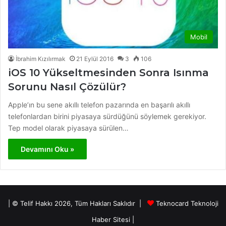
Mobil
İbrahim Kızılırmak
21 Eylül 2016
3
106
iOS 10 Yükseltmesinden Sonra Isınma
Sorunu Nasıl Çözülür?
Apple’ın bu sene akıllı telefon pazarında en başarılı akıllı
telefonlardan birini piyasaya sürdüğünü söylemek gerekiyor.
Tep model olarak piyasaya sürülen…
Devamını Oku »
| © Telif Hakkı 2026, Tüm Hakları Saklıdır |
Teknocard Teknoloji
Haber Sitesi
|