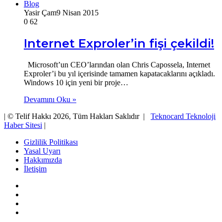
Blog
Yasir Çam
9 Nisan 2015
0
62
Internet Exproler’in fişi çekildi!
Microsoft’un CEO’larından olan Chris Capossela, Internet
Exproler’i bu yıl içerisinde tamamen kapatacaklarını açıkladı.
Windows 10 için yeni bir proje…
Devamını Oku »
| © Telif Hakkı 2026, Tüm Hakları Saklıdır |
Teknocard Teknoloji
Haber Sitesi
|
Gizlilik Politikası
Yasal Uyarı
Hakkımızda
İletişim
Facebook
X
YouTube
Instagram