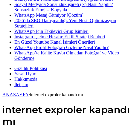
Sosyal Medyada Sonsuzluk işareti (∞) Nasıl Yapılır?
Sonsuzluk Emojisi Kopyala
...
WhatsApp Mesaj Gitmiyor [Çözüm]
2026’da SEO Danışmanlığı: Yeni Nesil Optimizasyon
Stratejileri
WhatsApp İçin Etkileyici Grup İsimleri
Instagram İşletme Hesabı: Etkili Strateji Rehberi
En Güzel Youtube Kanal İsimleri Önerileri
WhatsApp Profil Fotoğrafı Gizleme Nasıl Yapılır?
WhatsApp’ta Kalite Kaybı Olmadan Fotoğraf ve Video
Gönderme
Gizlilik Politikası
Yasal Uyarı
Hakkımızda
İletişim
ANASAYFA
/
internet exproler kapandı mı
internet exproler kapandı
mı