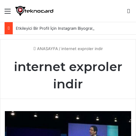
Menü
Ar
Etkileyici Bir Profil İçin Instagram Biyografi Sözleri
ANASAYFA
/
internet exproler indir
internet exproler
indir