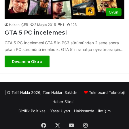
Oyun
Hakan İÇER
2 Mayıs 2015
1
123
GTA 5 PC İncelemesi
GTA 5 PC İncelemesi GTA 5‘in PS3 sürümünden 2 sene sonra
çıkan PC sürümünü inceledik. GTA 5’in rahatça oynatması için…
Devamını Oku »
| © Telif Hakkı 2026, Tüm Hakları Saklıdır |
Teknocard Teknoloji
Haber Sitesi
|
Gizlilik Politikası
Yasal Uyarı
Hakkımızda
İletişim
Facebook
X
YouTube
Instagram