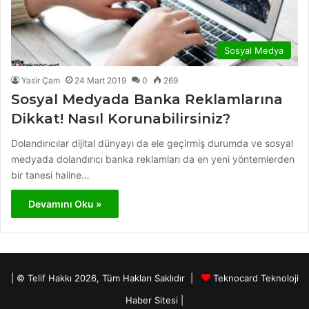
Sosyal Medya
Yasir Çam
24 Mart 2019
0
269
Sosyal Medyada Banka Reklamlarına
Dikkat! Nasıl Korunabilirsiniz?
Dolandırıcılar dijital dünyayı da ele geçirmiş durumda ve sosyal
medyada dolandırıcı banka reklamları da en yeni yöntemlerden
bir tanesi haline…
Devamını Oku »
| © Telif Hakkı 2026, Tüm Hakları Saklıdır |
Teknocard Teknoloji
Haber Sitesi
|