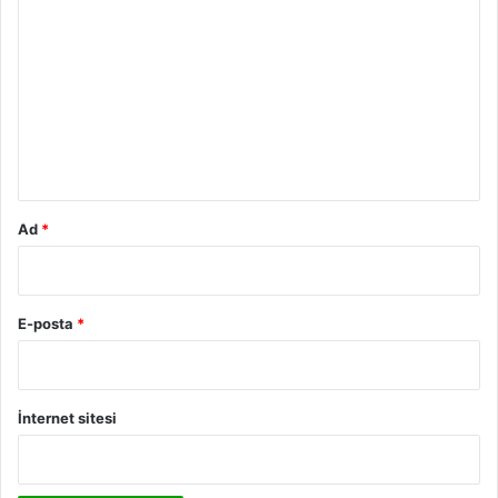
o
r
u
m
*
Ad
*
E-posta
*
İnternet sitesi