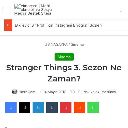
Menü
Ar
Etkileyici Bir Profil İçin Instagram Biyografi Sözleri
ANASAYFA
/
Sinema
Sinema
Stranger Things 3. Sezon Ne
Zaman?
Yasir Çam
14 Mayıs 2018
0
1 dakika okuma süresi
Facebook
X
LinkedIn
Tumblr
Pinterest
Reddit
WhatsApp