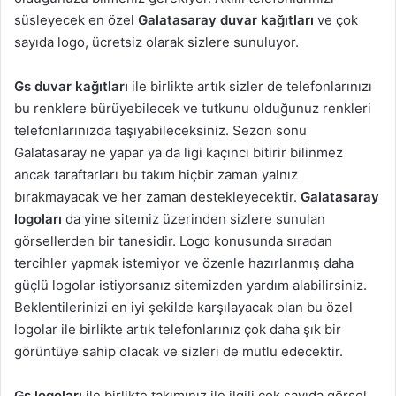
süsleyecek en özel
Galatasaray duvar kağıtları
ve çok
sayıda logo, ücretsiz olarak sizlere sunuluyor.
Gs duvar kağıtları
ile birlikte artık sizler de telefonlarınızı
bu renklere bürüyebilecek ve tutkunu olduğunuz renkleri
telefonlarınızda taşıyabileceksiniz. Sezon sonu
Galatasaray ne yapar ya da ligi kaçıncı bitirir bilinmez
ancak taraftarları bu takım hiçbir zaman yalnız
bırakmayacak ve her zaman destekleyecektir.
Galatasaray
logoları
da yine sitemiz üzerinden sizlere sunulan
görsellerden bir tanesidir. Logo konusunda sıradan
tercihler yapmak istemiyor ve özenle hazırlanmış daha
güçlü logolar istiyorsanız sitemizden yardım alabilirsiniz.
Beklentilerinizi en iyi şekilde karşılayacak olan bu özel
logolar ile birlikte artık telefonlarınız çok daha şık bir
görüntüye sahip olacak ve sizleri de mutlu edecektir.
Gs logoları
ile birlikte takımınız ile ilgili çok sayıda görsel