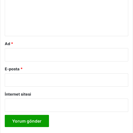
u
m
*
Ad
*
E-posta
*
İnternet sitesi