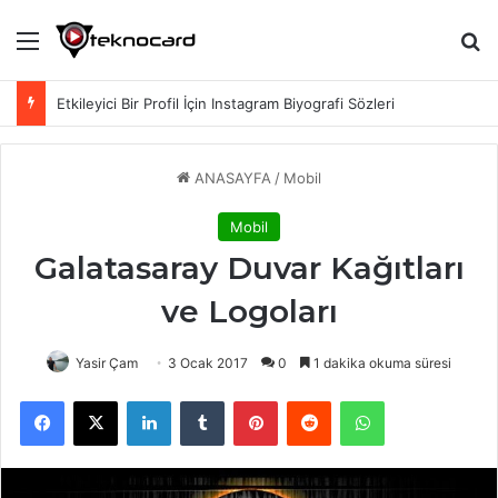
Menü
Ar
Sosyal Medyada Sonsuzluk işareti (∞) Nasıl Yapılır? Sonsuzluk Emojisi Kopyala
ANASAYFA
/
Mobil
Mobil
Galatasaray Duvar Kağıtları
ve Logoları
Yasir Çam
3 Ocak 2017
0
1 dakika okuma süresi
Facebook
X
LinkedIn
Tumblr
Pinterest
Reddit
WhatsApp