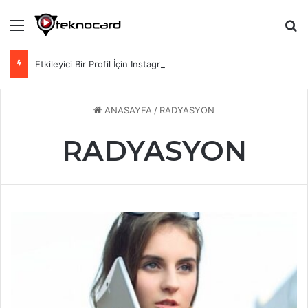
Menü
Ar
Etkileyici Bir Profil İçin Instagram Biyografi Sözleri
ANASAYFA
/
RADYASYON
RADYASYON