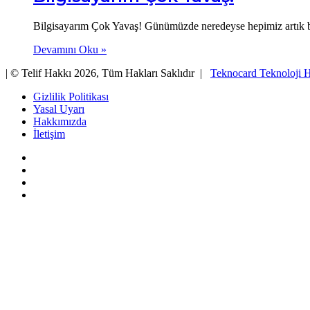
Bilgisayarım Çok Yavaş! Günümüzde neredeyse hepimiz artık bir
Devamını Oku »
| © Telif Hakkı 2026, Tüm Hakları Saklıdır |
Teknocard Teknoloji H
Gizlilik Politikası
Yasal Uyarı
Hakkımızda
İletişim
Facebook
X
YouTube
Instagram
Başa
dön
tuşu