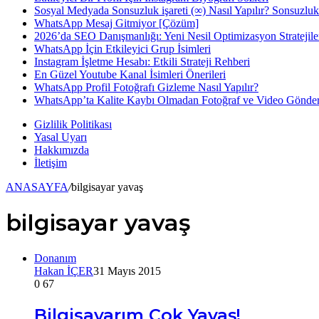
Sosyal Medyada Sonsuzluk işareti (∞) Nasıl Yapılır? Sonsuzlu
WhatsApp Mesaj Gitmiyor [Çözüm]
...
2026’da SEO Danışmanlığı: Yeni Nesil Optimizasyon Stratejile
WhatsApp İçin Etkileyici Grup İsimleri
Instagram İşletme Hesabı: Etkili Strateji Rehberi
En Güzel Youtube Kanal İsimleri Önerileri
WhatsApp Profil Fotoğrafı Gizleme Nasıl Yapılır?
WhatsApp’ta Kalite Kaybı Olmadan Fotoğraf ve Video Gönde
Gizlilik Politikası
Yasal Uyarı
Hakkımızda
İletişim
ANASAYFA
/
bilgisayar yavaş
bilgisayar yavaş
Donanım
Hakan İÇER
31 Mayıs 2015
0
67
Bilgisayarım Çok Yavaş!