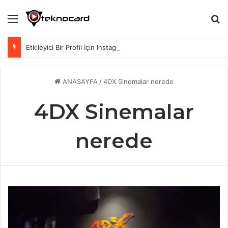
Menü
Ar
Etkileyici Bir Profil İçin Instagram Biyografi Sözleri
ANASAYFA
/
4DX Sinemalar nerede
4DX Sinemalar
nerede