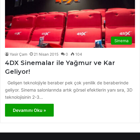
Sinema
Yasir Çam
21 Nisan 2015
0
104
4DX Sinemalar ile Yağmur ve Kar
Geliyor!
Gelişen teknolojiyle beraber pek çok yenilik de beraberinde
geliyor. Sinema salonlarında artık görsel efektlerin yanı sıra, 3D
teknolojisinin 2-3…
Devamını Oku »